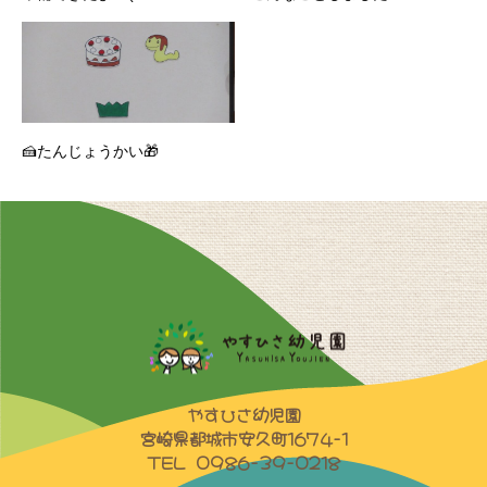
🍰たんじょうかい🎁
やすひさ幼児園
宮崎県都城市安久町1674-1
TEL 0986-39-0218